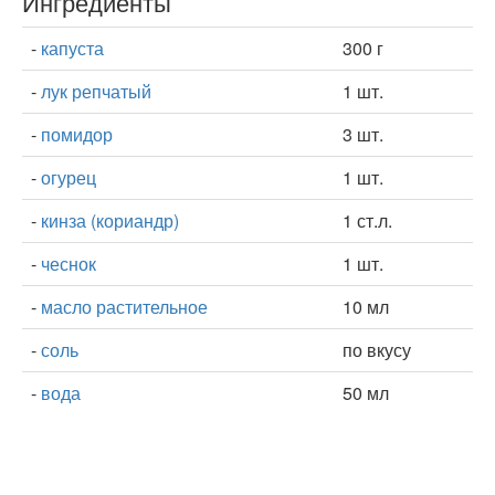
Ингредиенты
-
капуста
300 г
-
лук репчатый
1 шт.
-
помидор
3 шт.
-
огурец
1 шт.
-
кинза (кориандр)
1 ст.л.
-
чеснок
1 шт.
-
масло растительное
10 мл
-
соль
по вкусу
-
вода
50 мл