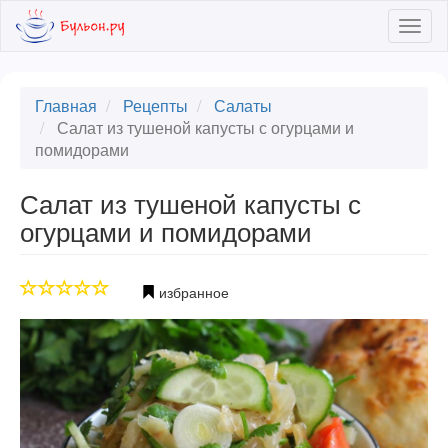
Skip
Togg
to
navig
main
content
Главная
Рецепты
Салаты
Салат из тушеной капусты с огурцами и
помидорами
Салат из тушеной капусты с
огурцами и помидорами
избранное