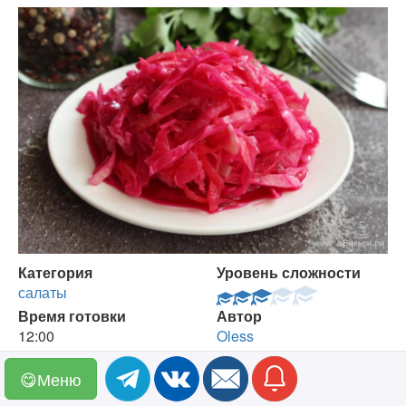
Категория
Уровень сложности
салаты
Время готовки
Автор
12:00
Oless
Время подготовки
Кухня
0:30
русская
😋Меню
Число порций