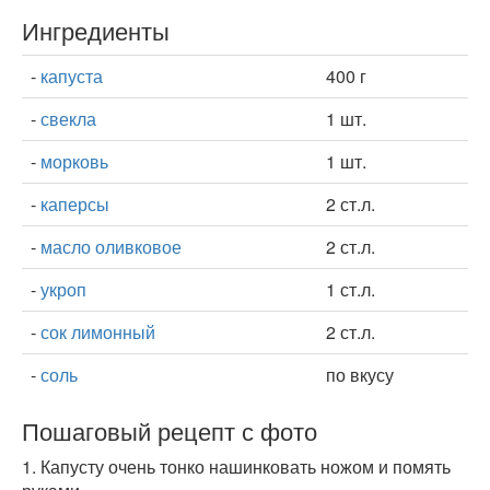
Ингредиенты
-
капуста
400 г
-
свекла
1 шт.
-
морковь
1 шт.
-
каперсы
2 ст.л.
-
масло оливковое
2 ст.л.
-
укроп
1 ст.л.
-
сок лимонный
2 ст.л.
-
соль
по вкусу
Пошаговый рецепт с фото
1.
Капусту очень тонко нашинковать ножом и помять