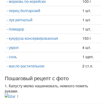
-
морковь по-корейски
100 г
-
перец болгарский
1 шт.
-
лук репчатый
1 шт.
-
помидор
1 шт.
-
кукуруза консервированная
150 г
-
укроп
4 шт.
-
соль
1 щеп.
-
масло растительное
2 ст.л.
Пошаговый рецепт с фото
1.
Капусту мелко нашинковать, немного помять
руками.