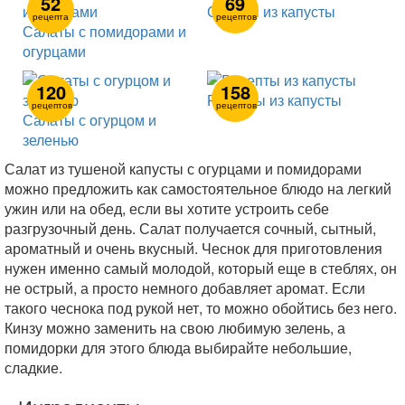
52
69
Салаты из капусты
рецепта
рецептов
Салаты с помидорами и
огурцами
120
158
Рецепты из капусты
рецептов
рецептов
Салаты с огурцом и
зеленью
Салат из тушеной капусты с огурцами и помидорами
можно предложить как самостоятельное блюдо на легкий
ужин или на обед, если вы хотите устроить себе
разгрузочный день. Салат получается сочный, сытный,
ароматный и очень вкусный. Чеснок для приготовления
нужен именно самый молодой, который еще в стеблях, он
не острый, а просто немного добавляет аромат. Если
такого чеснока под рукой нет, то можно обойтись без него.
Кинзу можно заменить на свою любимую зелень, а
помидорки для этого блюда выбирайте небольшие,
сладкие.