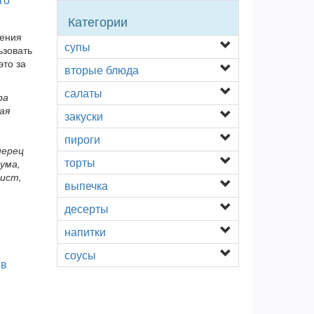
Категории
ления
супы
ьзовать
это за
вторые блюда
салаты
ра
ая
закуски
пироги
перец
торты
ума,
лист,
выпечка
десерты
напитки
соусы