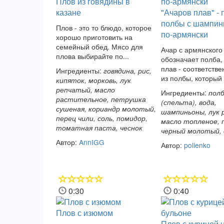
Плов из говядины в
казане
"Ачаров плав" - 
полбы с шампин
Плов - это то блюдо, которое
по-армянски
хорошо приготовить на
семейный обед. Мясо для
Ачар с армянского
плова выбирайте по...
обозначает полба,
плав - соответстве
Ингредиенты:
говядина, рис,
из полбы, который в
кипяток, морковь, лук
репчатый, масло
Ингредиенты:
пол
растительное, петрушка
(спельта), вода,
сушеная, кориандр молотый,
шампиньоны, лук 
перец чили, соль, помидор,
масло топленое, 
томатная паста, чеснок
черный молотый, 
Автор:
AnnIGG
Автор:
polienko
0:30
0:40
Плов с изюмом
Плов с курицей 