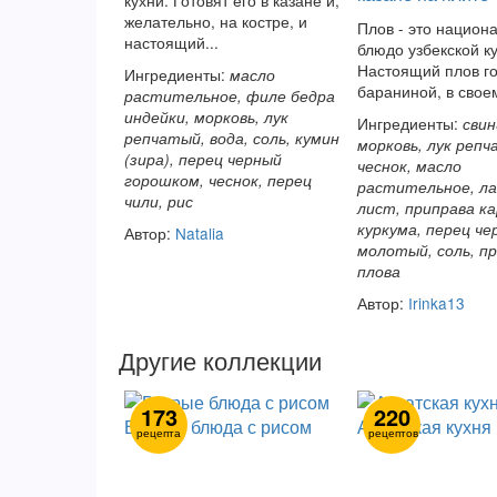
кухни. Готовят его в казане и,
желательно, на костре, и
Плов - это национ
настоящий...
блюдо узбекской ку
Настоящий плов го
Ингредиенты:
масло
бараниной, в своем
растительное, филе бедра
индейки, морковь, лук
Ингредиенты:
свин
репчатый, вода, соль, кумин
морковь, лук репч
(зира), перец черный
чеснок, масло
горошком, чеснок, перец
растительное, л
чили, рис
лист, приправа ка
куркума, перец че
Автор:
Natalia
молотый, соль, пр
плова
Автор:
Irinka13
Другие коллекции
173
220
Вторые блюда с рисом
Азиатская кухня
рецепта
рецептов