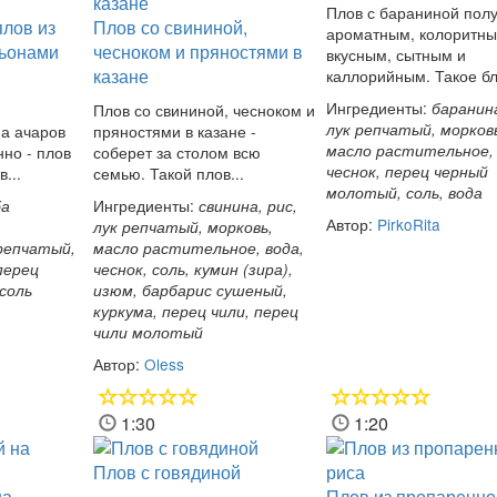
Плов с бараниной пол
плов из
Плов со свининой,
ароматным, колоритны
ьонами
чесноком и пряностями в
вкусным, сытным и
казане
каллорийным. Такое бл
Ингредиенты:
баранина
Плов со свининой, чесноком и
лук репчатый, морков
 а ачаров
пряностями в казане -
масло растительное,
нно - плов
соберет за столом всю
чеснок, перец черный
...
семью. Такой плов...
молотый, соль, вода
Ингредиенты:
ба
свинина, рис,
Автор:
PirkoRita
лук репчатый, морковь,
репчатый,
масло растительное, вода,
перец
чеснок, соль, кумин (зира),
соль
изюм, барбарис сушеный,
куркума, перец чили, перец
чили молотый
Автор:
Oless
1:30
1:20
Плов с говядиной
на
Плов из пропаренно