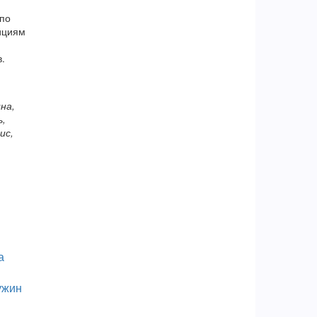
 по
ициям
.
на,
ь,
ис,
ужин