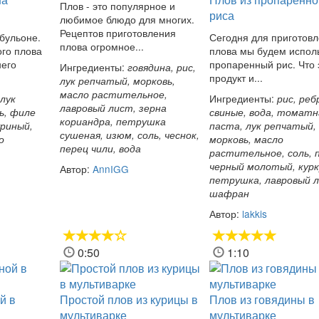
Плов - это популярное и
риса
любимое блюдо для многих.
Рецептов приготовления
 бульоне.
Сегодня для приготов
плова огромное...
ого плова
плова мы будем испол
него
пропаренный рис. Что 
Ингредиенты:
говядина, рис,
продукт и...
лук репчатый, морковь,
масло растительное,
Ингредиенты:
 лук
рис, реб
лавровый лист, зерна
ь, филе
свиные, вода, томатн
кориандра, петрушка
уриный,
паста, лук репчатый,
сушеная, изюм, соль, чеснок,
о
морковь, масло
перец чили, вода
растительное, соль, 
черный молотый, курк
Автор:
AnnIGG
петрушка, лавровый 
шафран
Автор:
lakkis
0:50
1:10
й в
Простой плов из курицы в
Плов из говядины в
мультиварке
мультиварке