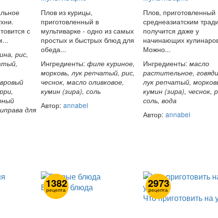
альное
Плов из курицы,
Плов, приготовленный
хни.
приготовленный в
среднеазиатским трад
товится с
мультиварке - одно из самых
получится даже у
...
простых и быстрых блюд для
начинающих кулинаров
обеда...
Можно...
ина, рис,
Ингредиенты:
Ингредиенты:
атый,
филе куриное,
масло
морковь, лук репчатый, рис,
растительное, говяди
авровый
чеснок, масло оливковое,
лук репчатый, морков
рри,
кумин (зира), соль
кумин (зира), чеснок, р
рный
соль, вода
Автор:
annabel
иправа для
Автор:
annabel
1382
2973
Вторые блюда
рецепта
рецепта
Что приготовить на 