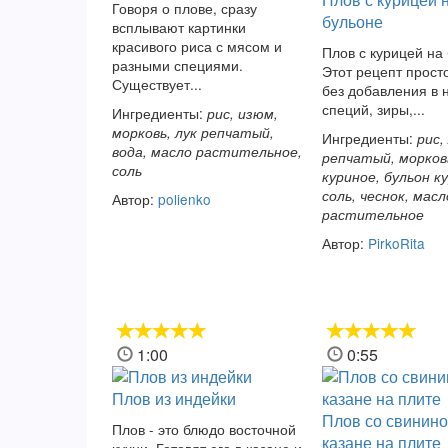
Говоря о плове, сразу
бульоне
всплывают картинки
красивого риса с мясом и
Плов с курицей на
разными специями.
Этот рецепт прост
Существует...
без добавления в 
специй, зиры,...
Ингредиенты:
рис, изюм,
морковь, лук репчатый,
Ингредиенты:
рис,
вода, масло растительное,
репчатый, морков
соль
куриное, бульон к
соль, чеснок, масл
Автор:
polienko
растительное
Автор:
PirkoRita
1:00
0:55
Плов из индейки
Плов со свинино
Плов - это блюдо восточной
казане на плите