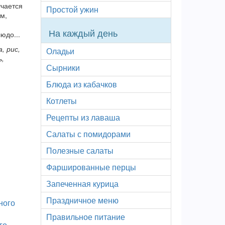
учается
Простой ужин
м,
На каждый день
юдо...
, рис,
Оладьи
ь,
Сырники
Блюда из кабачков
Котлеты
Рецепты из лаваша
Салаты с помидорами
Полезные салаты
Фаршированные перцы
Запеченная курица
Праздничное меню
Правильное питание
го