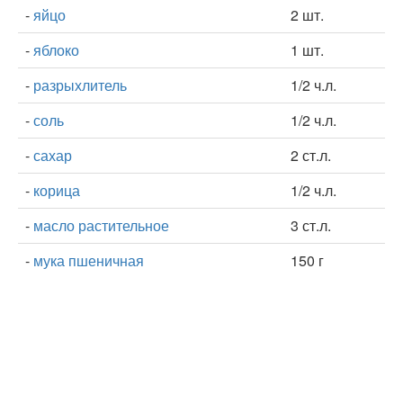
-
яйцо
2 шт.
-
яблоко
1 шт.
-
разрыхлитель
1/2 ч.л.
-
соль
1/2 ч.л.
-
сахар
2 ст.л.
-
корица
1/2 ч.л.
-
масло растительное
3 ст.л.
-
мука пшеничная
150 г