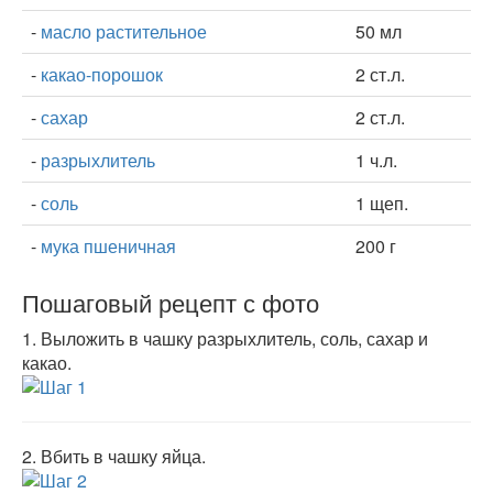
-
масло растительное
50 мл
-
какао-порошок
2 ст.л.
-
сахар
2 ст.л.
-
разрыхлитель
1 ч.л.
-
соль
1 щеп.
-
мука пшеничная
200 г
Пошаговый рецепт с фото
1.
Выложить в чашку разрыхлитель, соль, сахар и
какао.
2.
Вбить в чашку яйца.