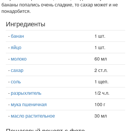
бананы попались очень сладкие, то сахар может и не
понадобится.
Ингредиенты
-
банан
1 шт.
-
яйцо
1 шт.
-
молоко
60 мл
-
сахар
2 ст.л.
-
соль
1 щеп.
-
разрыхлитель
1/2 ч.л.
-
мука пшеничная
100 г
-
масло растительное
30 мл
Пошаговый рецепт с фото