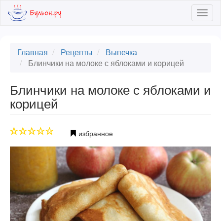
Skip
Togg
to
navig
main
content
Главная
Рецепты
Выпечка
Блинчики на молоке с яблоками и корицей
Блинчики на молоке с яблоками и
корицей
избранное