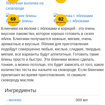
Яблочная выпечка на
сковороде
69
82
Сладкие блины
Выпечка с яблоками
рецептов
рецепта
Блинчики на молоке с яблоками и корицей - это очень
вкусное лакомство, которое хорошо готовить в сезон
яблок. Блинчики получаются нежные, мягкие, очень
ароматные и вкусные. Яблоки для приготовления
подойдут совершенно любые, кислые, сладкие, твердые,
мягкие, все варианты будут аппетитные. Готовить такие
блины просто и быстро. Эти блинчики можно сделать
тонкие, а можно потолще, это будет зависеть от того, какое
количество теста вы нальете на сковороде. Если блинчики
прилипают во время приготовления, то смажьте
сковороду маслом.
Ингредиенты
-
молоко
300 мл