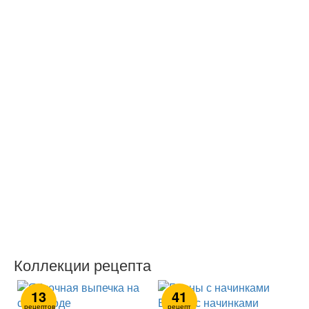
Коллекции рецепта
13
41
Блины с начинками
рецептов
рецепт