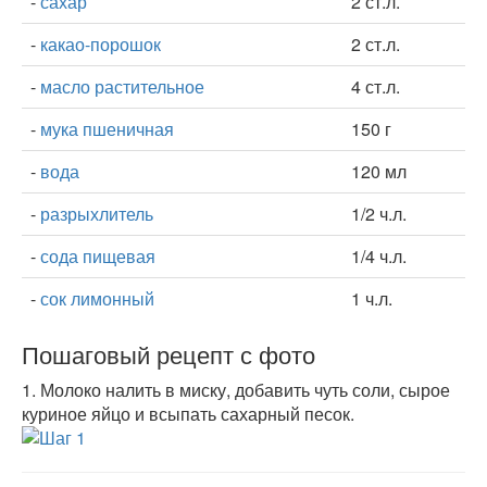
-
сахар
2 ст.л.
-
какао-порошок
2 ст.л.
-
масло растительное
4 ст.л.
-
мука пшеничная
150 г
-
вода
120 мл
-
разрыхлитель
1/2 ч.л.
-
сода пищевая
1/4 ч.л.
-
сок лимонный
1 ч.л.
Пошаговый рецепт с фото
1.
Молоко налить в миску, добавить чуть соли, сырое
куриное яйцо и всыпать сахарный песок.