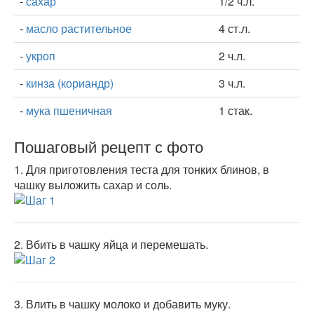
-
сахар
1/2 ч.л.
-
масло растительное
4 ст.л.
-
укроп
2 ч.л.
-
кинза (кориандр)
3 ч.л.
-
мука пшеничная
1 стак.
Пошаговый рецепт с фото
1.
Для приготовления теста для тонких блинов, в
чашку выложить сахар и соль.
2.
Вбить в чашку яйца и перемешать.
3.
Влить в чашку молоко и добавить муку.