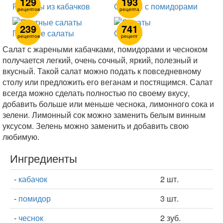
129
193
Рецепты из кабачков
Салаты с помидорами
рецептов
рецепта
239
741
Постные салаты
Салаты
рецептов
рецепт
Салат с жареными кабачками, помидорами и чесноком
получается легкий, очень сочный, яркий, полезный и
вкусный. Такой салат можно подать к повседневному
столу или предложить его веганам и постящимся. Салат
всегда можно сделать полностью по своему вкусу,
добавить больше или меньше чеснока, лимонного сока и
зелени. Лимонный сок можно заменить белым винным
уксусом. Зелень можно заменить и добавить свою
любимую.
Ингредиенты
-
кабачок
2 шт.
-
помидор
3 шт.
-
чеснок
2 зуб.