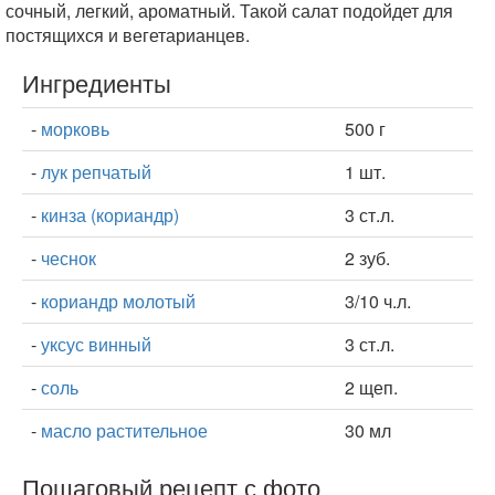
сочный, легкий, ароматный. Такой салат подойдет для
постящихся и вегетарианцев.
Ингредиенты
-
морковь
500 г
-
лук репчатый
1 шт.
-
кинза (кориандр)
3 ст.л.
-
чеснок
2 зуб.
-
кориандр молотый
3/10 ч.л.
-
уксус винный
3 ст.л.
-
соль
2 щеп.
-
масло растительное
30 мл
Пошаговый рецепт с фото