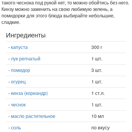
такого чеснока под рукой нет, то можно обойтись без него.
Кинзу можно заменить на свою любимую зелень, а
помидорки для этого блюда выбирайте небольшие,
сладкие.
Ингредиенты
-
капуста
300 г
-
лук репчатый
1 шт.
-
помидор
3 шт.
-
огурец
1 шт.
-
кинза (кориандр)
1 ст.л.
-
чеснок
1 шт.
-
масло растительное
10 мл
-
соль
по вкусу