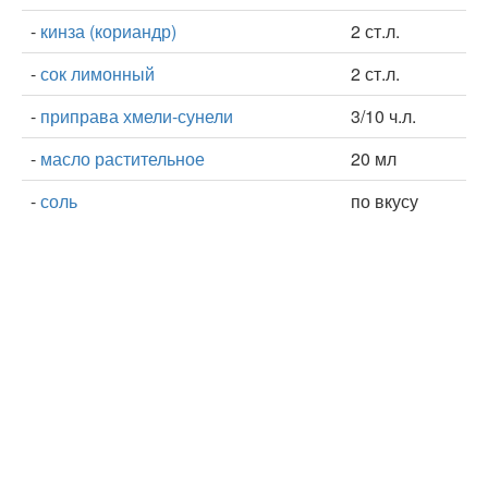
-
кинза (кориандр)
2 ст.л.
-
сок лимонный
2 ст.л.
-
приправа хмели-сунели
3/10 ч.л.
-
масло растительное
20 мл
-
соль
по вкусу