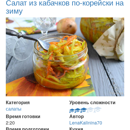
Салат из кабачков по-корейски на
зиму
Категория
Уровень сложности
салаты
Время готовки
Автор
2:20
LenaKalinina70
Время подготовки
Кухня