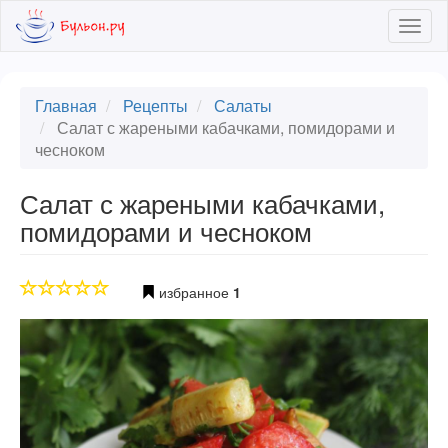
Skip
Togg
to
navig
main
content
Главная
Рецепты
Салаты
Салат с жареными кабачками, помидорами и
чесноком
Салат с жареными кабачками,
помидорами и чесноком
избранное
1