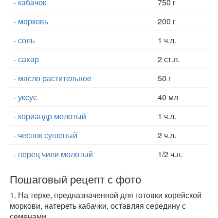
-
кабачок
750 г
-
морковь
200 г
-
соль
1 ч.л.
-
сахар
2 ст.л.
-
масло растительное
50 г
-
уксус
40 мл
-
кориандр молотый
1 ч.л.
-
чеснок сушеный
2 ч.л.
-
перец чили молотый
1/2 ч.л.
Пошаговый рецепт с фото
1.
На терке, предназначенной для готовки корейской
моркови, натереть кабачки, оставляя середину с
семенами.