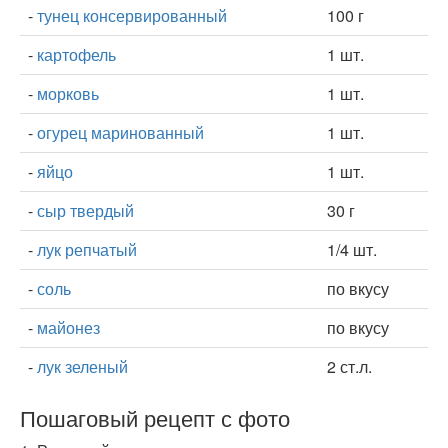
-
тунец консервированный
100 г
-
картофель
1 шт.
-
морковь
1 шт.
-
огурец маринованный
1 шт.
-
яйцо
1 шт.
-
сыр твердый
30 г
-
лук репчатый
1/4 шт.
-
соль
по вкусу
-
майонез
по вкусу
-
лук зеленый
2 ст.л.
Пошаговый рецепт с фото