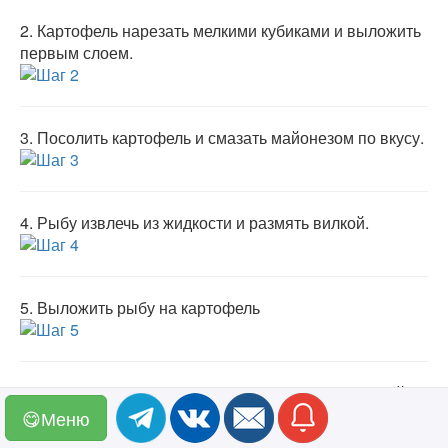
2.
Картофель нарезать мелкими кубиками и выложить
первым слоем.
3.
Посолить картофель и смазать майонезом по вкусу.
4.
Рыбу извлечь из жидкости и размять вилкой.
5.
Выложить рыбу на картофель
6.
Лук нарезать мелкими кубиками и выложить слой на
рыбу.
😋Меню