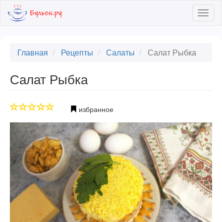
Skip
Togg
to
navig
main
content
Главная
Рецепты
Салаты
Салат Рыбка
Салат Рыбка
избранное