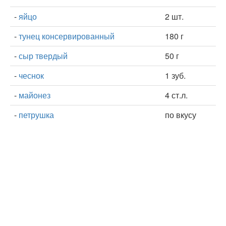
-
яйцо
2 шт.
-
тунец консервированный
180 г
-
сыр твердый
50 г
-
чеснок
1 зуб.
-
майонез
4 ст.л.
-
петрушка
по вкусу