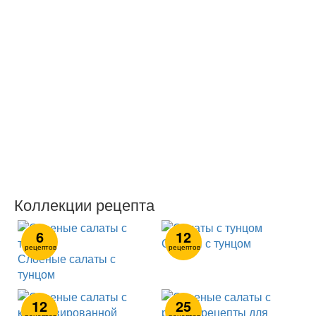
Коллекции рецепта
6
12
Салаты с тунцом
рецептов
рецептов
Слоеные салаты с
тунцом
12
25