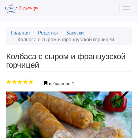
Skip
Togg
to
navig
main
content
Главная
Рецепты
Закуски
Колбаса с сыром и французской горчицей
Колбаса с сыром и французской
горчицей
избранное
1