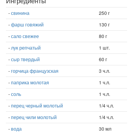
Ингредиенты
-
свинина
250 г
-
фарш говяжий
130 г
-
сало свежее
80 г
-
лук репчатый
1 шт.
-
сыр твердый
60 г
-
горчица французская
3 ч.л.
-
паприка молотая
1 ч.л.
-
соль
1 ч.л.
-
перец черный молотый
1/4 ч.л.
-
перец чили молотый
1/4 ч.л.
-
вода
30 мл