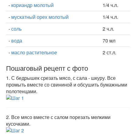
-
кориандр молотый
1/4 ч.л.
-
мускатный орех молотый
1/4 ч.л.
-
соль
2 ч.л.
-
вода
70 мл
-
масло растительное
2 ст.л.
Пошаговый рецепт с фото
1.
С бедрышек срезать мясо, с сала - шкуру. Все
промыть вместе со свининой и обсушить бумажными
полотенцами.
2.
Все мясо вместе с салом порезать мелкими
кусочками.