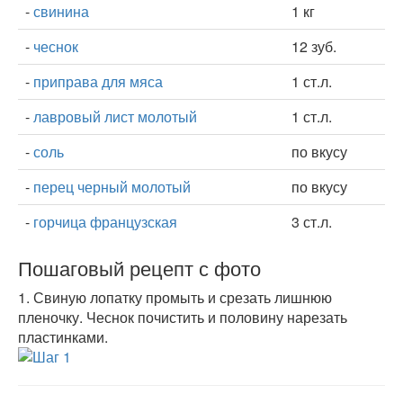
-
свинина
1 кг
-
чеснок
12 зуб.
-
приправа для мяса
1 ст.л.
-
лавровый лист молотый
1 ст.л.
-
соль
по вкусу
-
перец черный молотый
по вкусу
-
горчица французская
3 ст.л.
Пошаговый рецепт с фото
1.
Свиную лопатку промыть и срезать лишнюю
пленочку. Чеснок почистить и половину нарезать
пластинками.