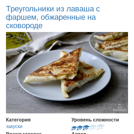
Треугольники из лаваша с
фаршем, обжаренные на
сковороде
Категория
Уровень сложности
закуски
Время готовки
Автор