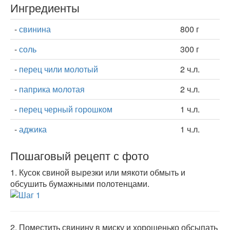
Ингредиенты
-
свинина
800 г
-
соль
300 г
-
перец чили молотый
2 ч.л.
-
паприка молотая
2 ч.л.
-
перец черный горошком
1 ч.л.
-
аджика
1 ч.л.
Пошаговый рецепт с фото
1.
Кусок свиной вырезки или мякоти обмыть и
обсушить бумажными полотенцами.
2.
Поместить свинину в миску и хорошенько обсыпать