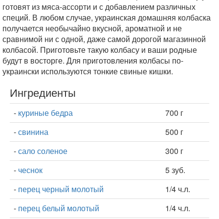
готовят из мяса-ассорти и с добавлением различных
специй. В любом случае, украинская домашняя колбаска
получается необычайно вкусной, ароматной и не
сравнимой ни с одной, даже самой дорогой магазинной
колбасой. Приготовьте такую колбасу и ваши родные
будут в восторге. Для приготовления колбасы по-
украински используются тонкие свиные кишки.
Ингредиенты
-
куриные бедра
700 г
-
свинина
500 г
-
сало соленое
300 г
-
чеснок
5 зуб.
-
перец черный молотый
1/4 ч.л.
-
перец белый молотый
1/4 ч.л.