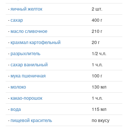
-
яичный желток
2 шт.
-
сахар
400 г
-
масло сливочное
210 г
-
крахмал картофельный
20 г
-
разрыхлитель
1/2 ч.л.
-
сахар ванильный
1 ч.л.
-
мука пшеничная
100 г
-
молоко
130 мл
-
какао-порошок
1 ч.л.
-
вода
115 мл
-
пищевой краситель
по вкусу