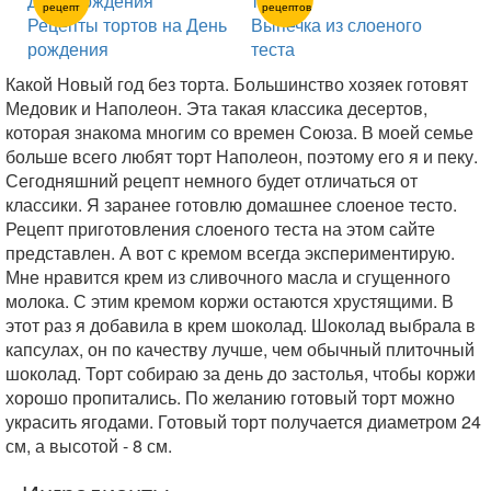
рецепт
рецептов
Рецепты тортов на День
Выпечка из слоеного
рождения
теста
Какой Новый год без торта. Большинство хозяек готовят
Медовик и Наполеон. Эта такая классика десертов,
которая знакома многим со времен Союза. В моей семье
больше всего любят торт Наполеон, поэтому его я и пеку.
Сегодняшний рецепт немного будет отличаться от
классики. Я заранее готовлю домашнее слоеное тесто.
Рецепт приготовления слоеного теста на этом сайте
представлен. А вот с кремом всегда экспериментирую.
Мне нравится крем из сливочного масла и сгущенного
молока. С этим кремом коржи остаются хрустящими. В
этот раз я добавила в крем шоколад. Шоколад выбрала в
капсулах, он по качеству лучше, чем обычный плиточный
шоколад. Торт собираю за день до застолья, чтобы коржи
хорошо пропитались. По желанию готовый торт можно
украсить ягодами. Готовый торт получается диаметром 24
см, а высотой - 8 см.