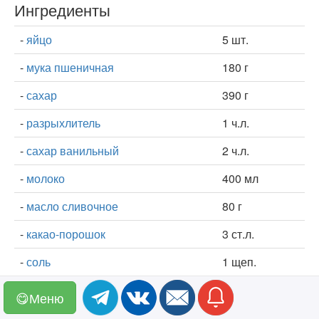
Ингредиенты
-
яйцо
5 шт.
-
мука пшеничная
180 г
-
сахар
390 г
-
разрыхлитель
1 ч.л.
-
сахар ванильный
2 ч.л.
-
молоко
400 мл
-
масло сливочное
80 г
-
какао-порошок
3 ст.л.
-
соль
1 щеп.
-
вода
200 мл
😋Меню
-
сок лимонный
1 ч.л.