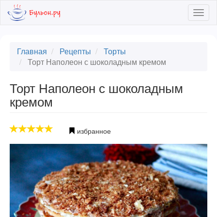
Skip
Togg
to
navig
main
content
Главная
Рецепты
Торты
Торт Наполеон с шоколадным кремом
Торт Наполеон с шоколадным
кремом
избранное