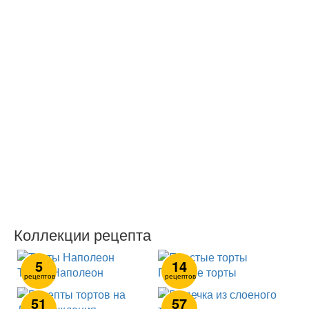
Коллекции рецепта
5
14
Торты Наполеон
Простые торты
рецептов
рецептов
51
57