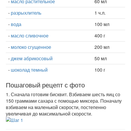
-
масло растительное
60 мл
-
разрыхлитель
1 ч.л.
-
вода
100 мл
-
масло сливочное
400 г
-
молоко сгущенное
200 мл
-
джем абрикосовый
50 мл
-
шоколад темный
100 г
Пошаговый рецепт с фото
1.
Сначала готовим бисквит. Взбиваем шесть яиц со
150 граммами сахара с помощью миксера. Поначалу
взбиваем на маленькой скорости, постепенно
увеличивая до максимальной скорости.