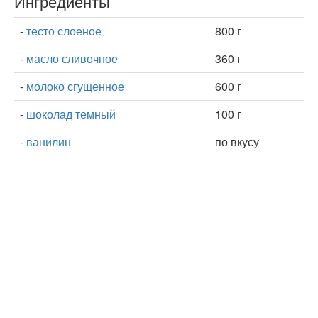
Ингредиенты
-
тесто слоеное
800 г
-
масло сливочное
360 г
-
молоко сгущенное
600 г
-
шоколад темный
100 г
-
ванилин
по вкусу