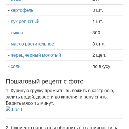
-
картофель
3 шт.
-
лук репчатый
1 шт.
-
тыква
300 г
-
масло растительное
3 ст.л.
-
перец черный молотый
2 щеп.
-
соль
по вкусу
Пошаговый рецепт с фото
1.
Куриную грудку промыть, выложить в кастрюлю,
залить водой, довести до кипения и пену снять.
Варить мясо 15 минут.
2.
Лук мелко нарезать и обжарить его до мягкости на