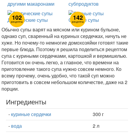
другими макаронами
субпродуктов
102
142
Диетические супы
Сытные супы
рецепта
рецепта
Обычно супы варят на мясном или курином бульоне,
однако суп, сваренный на куриных сердечках, ничуть не
хуже. Но почему-то немногие домохозяйки готовят такие
первые блюда. Поэтому я решила поделиться рецептом
супа с куриными сердечками, картошкой и вермишелью.
Готовится он очень легко, а главное, что времени на
приготовление такого супа нужно совсем немного. Ко
всему прочему, очень удобно, что такой суп можно
приготовить в совсем небольшом количестве, даже на 2
порции.
Ингредиенты
-
куриные сердечки
300 г
-
вода
2 л