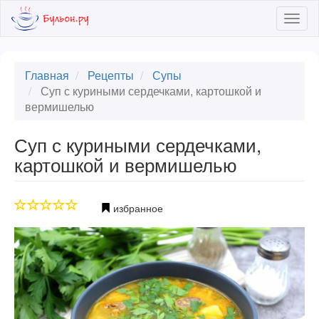
Skip
Togg
to
navig
main
content
Главная
Рецепты
Супы
Суп с куриными сердечками, картошкой и
вермишелью
Суп с куриными сердечками,
картошкой и вермишелью
избранное