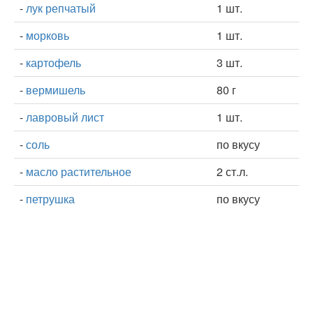
-
лук репчатый
1 шт.
-
морковь
1 шт.
-
картофель
3 шт.
-
вермишель
80 г
-
лавровый лист
1 шт.
-
соль
по вкусу
-
масло растительное
2 ст.л.
-
петрушка
по вкусу