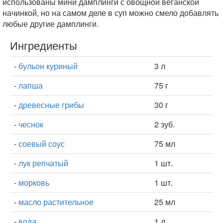
использованы мини дамплинги с овощной веганской
начинкой, но на самом деле в суп можно смело добавлять
любые другие дамплинги.
Ингредиенты
-
бульон куриный
3 л
-
лапша
75 г
-
древесные грибы
30 г
-
чеснок
2 зуб.
-
соевый соус
75 мл
-
лук репчатый
1 шт.
-
морковь
1 шт.
-
масло растительное
25 мл
-
вода
1 л