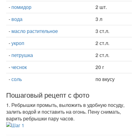
-
помидор
2 шт.
-
вода
3 л
-
масло растительное
3 ст.л.
-
укроп
2 ст.л.
-
петрушка
2 ст.л.
-
чеснок
20 г
-
соль
по вкусу
Пошаговый рецепт с фото
1.
Ребрышки промыть, выложить в удобную посуду,
залить водой и поставить на огонь. Пену снимать,
варить ребрышки пару часов.