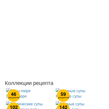
Коллекции рецепта
46
59
Супы-пюре
Куриные супы
рецептов
рецептов
102
142