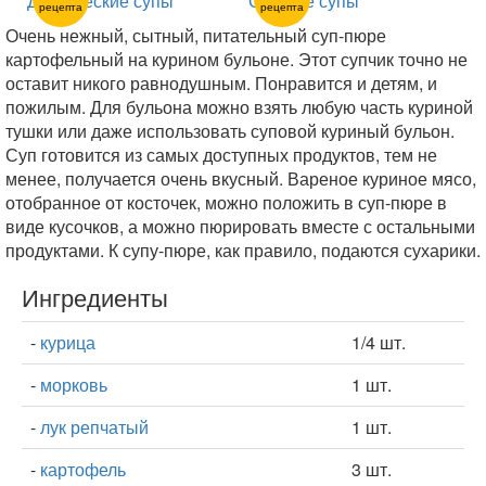
Диетические супы
Сытные супы
рецепта
рецепта
Очень нежный, сытный, питательный суп-пюре
картофельный на курином бульоне. Этот супчик точно не
оставит никого равнодушным. Понравится и детям, и
пожилым. Для бульона можно взять любую часть куриной
тушки или даже использовать суповой куриный бульон.
Суп готовится из самых доступных продуктов, тем не
менее, получается очень вкусный. Вареное куриное мясо,
отобранное от косточек, можно положить в суп-пюре в
виде кусочков, а можно пюрировать вместе с остальными
продуктами. К супу-пюре, как правило, подаются сухарики.
Ингредиенты
-
курица
1/4 шт.
-
морковь
1 шт.
-
лук репчатый
1 шт.
-
картофель
3 шт.