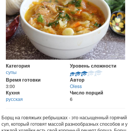
Категория
Уровень сложности
супы
Время готовки
Автор
3:00
Oless
Кухня
Число порций
русская
6
Борщ на говяжьих ребрышках - это насыщенный горячий
суп, который готовят массой разнообразных способов и у
каждой хозяйки есть свой коронный рецепт борща. Борщ