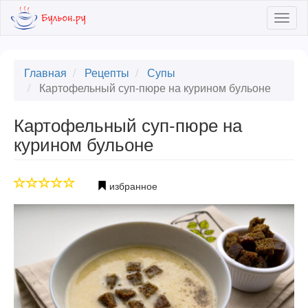
Skip
Togg
to
navig
main
content
Главная
Рецепты
Супы
Картофельный суп-пюре на курином бульоне
Картофельный суп-пюре на
курином бульоне
избранное