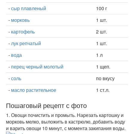
-
сыр плавленый
100 г
-
морковь
1 шт.
-
картофель
2 шт.
-
лук репчатый
1 шт.
-
вода
1 л
-
перец черный молотый
1 щеп.
-
соль
по вкусу
-
масло растительное
1 ст.л.
Пошаговый рецепт с фото
1.
Овощи почистить и промыть. Нарезать картошку и
морковь мелко, выложить в кастрюлю, добавить воду
и варить овощи 10 минут, с момента закипания воды.