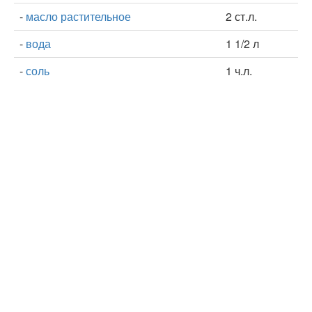
-
масло растительное
2 ст.л.
-
вода
1 1/2 л
-
соль
1 ч.л.