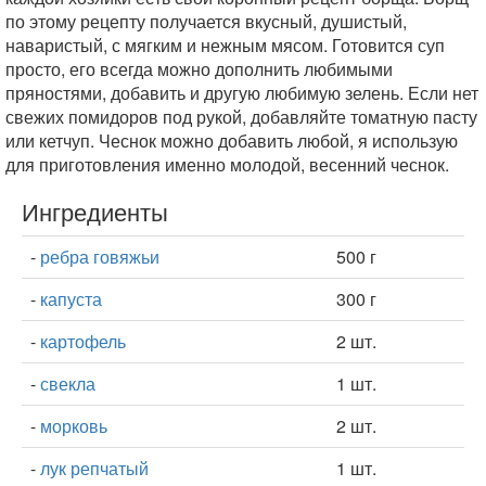
по этому рецепту получается вкусный, душистый,
наваристый, с мягким и нежным мясом. Готовится суп
просто, его всегда можно дополнить любимыми
пряностями, добавить и другую любимую зелень. Если нет
свежих помидоров под рукой, добавляйте томатную пасту
или кетчуп. Чеснок можно добавить любой, я использую
для приготовления именно молодой, весенний чеснок.
Ингредиенты
-
ребра говяжьи
500 г
-
капуста
300 г
-
картофель
2 шт.
-
свекла
1 шт.
-
морковь
2 шт.
-
лук репчатый
1 шт.