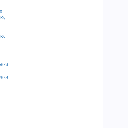
ю,
енки