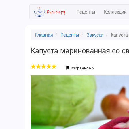
Skip
Рецепты
Коллекции
to
main
content
Главная
Рецепты
Закуски
Капуста 
Капуста маринованная со с
избранное
2