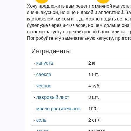
Хочу предложить вам рецепт отличной капусты,
очень вкусной, но еще и яркой и аппетитной. 
картофелем, мясом и т. д., можно подать ее на 
будет уже через 8-10 часов, но чем дольше она
готовлю закуску в трехлитровой банке или каст
Попробуйте эту замечательную капусту, пригот
Ингредиенты
-
капуста
2 кг
-
свекла
1 шт.
-
чеснок
4 зуб.
-
лавровый лист
3 шт.
-
масло растительное
100 г
-
соль
2 ст.л.