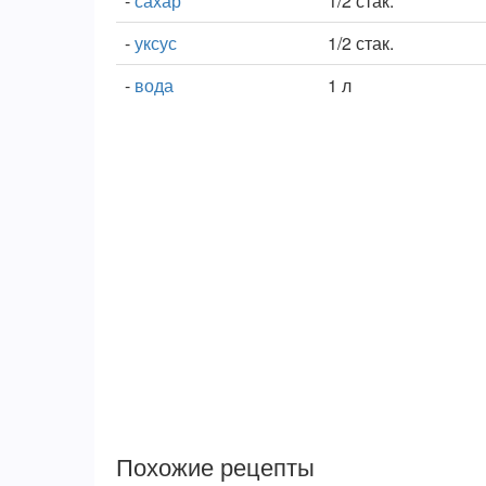
-
сахар
1/2 стак.
-
уксус
1/2 стак.
-
вода
1 л
Похожие рецепты