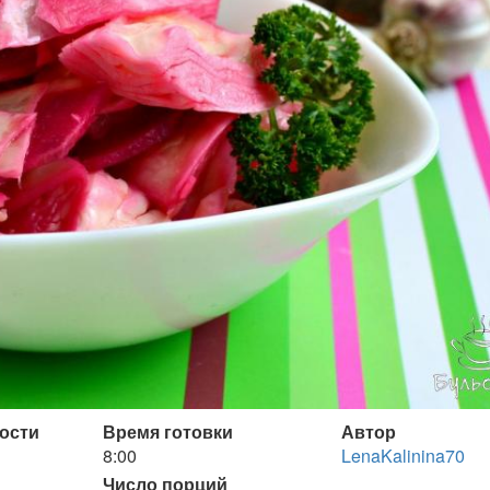
ости
Время готовки
Автор
8:00
LenaKalinina70
Число порций