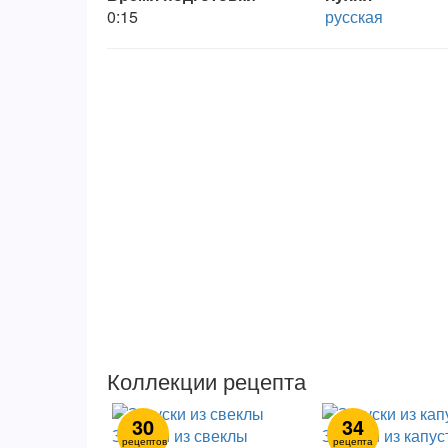
0:15
русская
Коллекции рецепта
30
34
Закуски из свеклы
Закуски из капу
рецептов
рецепта