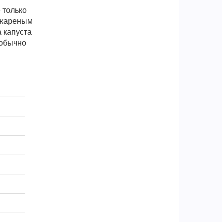
 только
и жареным
а капуста
 обычно