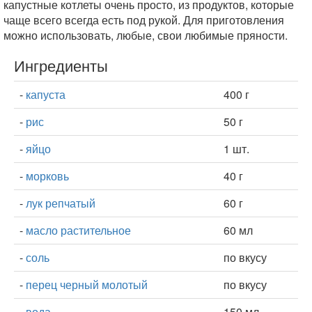
капустные котлеты очень просто, из продуктов, которые
чаще всего всегда есть под рукой. Для приготовления
можно использовать, любые, свои любимые пряности.
Ингредиенты
-
капуста
400 г
-
рис
50 г
-
яйцо
1 шт.
-
морковь
40 г
-
лук репчатый
60 г
-
масло растительное
60 мл
-
соль
по вкусу
-
перец черный молотый
по вкусу
-
вода
150 мл