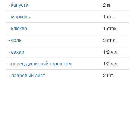
-
капуста
2 кг
-
морковь
1 шт.
-
клюква
1 стак.
-
соль
3 ст.л.
-
сахар
1/2 ч.л.
-
перец душистый горошком
1/2 ч.л.
-
лавровый лист
2 шт.