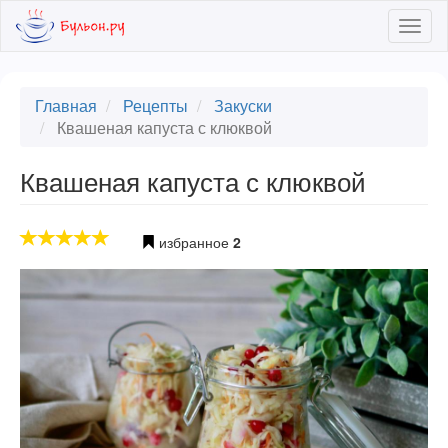
Skip
Togg
to
navig
main
content
Главная
Рецепты
Закуски
Квашеная капуста с клюквой
Квашеная капуста с клюквой
избранное
2