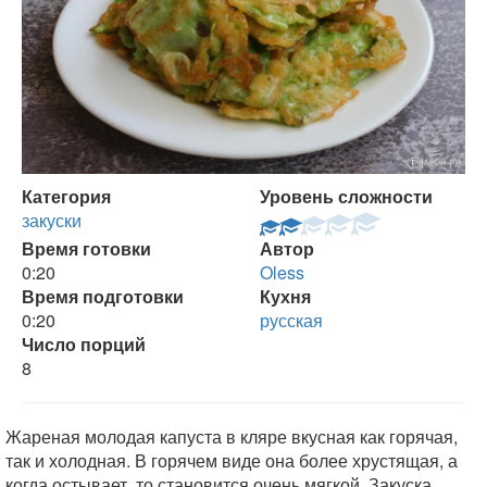
Категория
Уровень сложности
закуски
Время готовки
Автор
0:20
Oless
Время подготовки
Кухня
0:20
русская
Число порций
8
Жареная молодая капуста в кляре вкусная как горячая,
так и холодная. В горячем виде она более хрустящая, а
когда остывает, то становится очень мягкой. Закуска