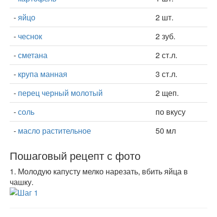
-
яйцо
2 шт.
-
чеснок
2 зуб.
-
сметана
2 ст.л.
-
крупа манная
3 ст.л.
-
перец черный молотый
2 щеп.
-
соль
по вкусу
-
масло растительное
50 мл
Пошаговый рецепт с фото
1.
Молодую капусту мелко нарезать, вбить яйца в
чашку.