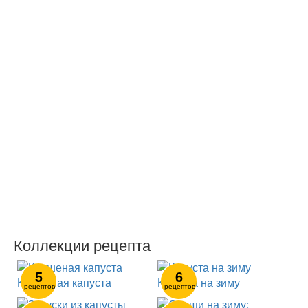
Коллекции рецепта
5
6
Квашеная капуста
Капуста на зиму
рецептов
рецептов