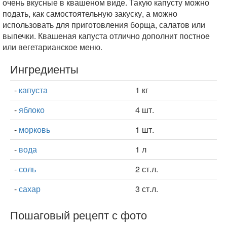
очень вкусные в квашеном виде. Такую капусту можно
подать, как самостоятельную закуску, а можно
использовать для приготовления борща, салатов или
выпечки. Квашеная капуста отлично дополнит постное
или вегетарианское меню.
Ингредиенты
-
капуста
1 кг
-
яблоко
4 шт.
-
морковь
1 шт.
-
вода
1 л
-
соль
2 ст.л.
-
сахар
3 ст.л.
Пошаговый рецепт с фото