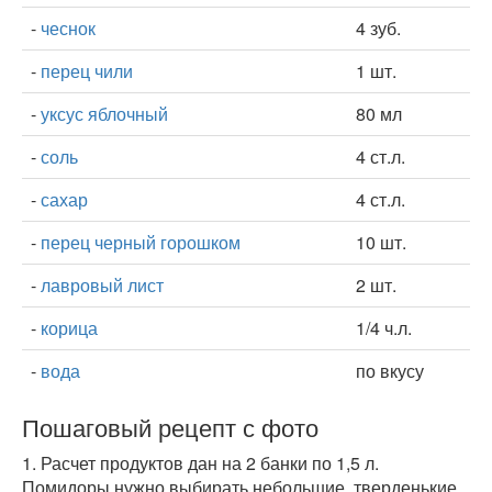
-
чеснок
4 зуб.
-
перец чили
1 шт.
-
уксус яблочный
80 мл
-
соль
4 ст.л.
-
сахар
4 ст.л.
-
перец черный горошком
10 шт.
-
лавровый лист
2 шт.
-
корица
1/4 ч.л.
-
вода
по вкусу
Пошаговый рецепт с фото
1.
Расчет продуктов дан на 2 банки по 1,5 л.
Помидоры нужно выбирать небольшие, тверденькие