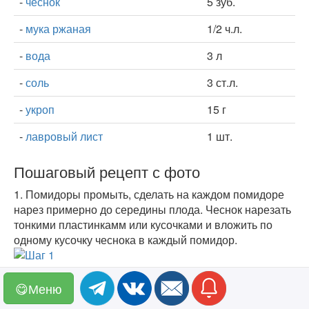
-
чеснок
5 зуб.
-
мука ржаная
1/2 ч.л.
-
вода
3 л
-
соль
3 ст.л.
-
укроп
15 г
-
лавровый лист
1 шт.
Пошаговый рецепт с фото
1.
Помидоры промыть, сделать на каждом помидоре
нарез примерно до середины плода. Чеснок нарезать
тонкими пластинкамм или кусочками и вложить по
одному кусочку чеснока в каждый помидор.
😋Меню
2.
В банку выложить ржаную муку и выложить