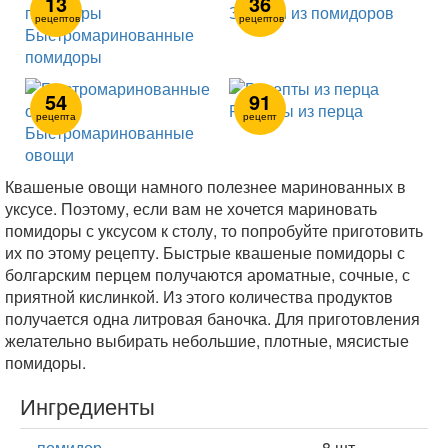
13
36
Закуски из помидоров
рецептов
рецептов
Быстромаринованные
помидоры
54
91
Рецепты из перца
рецепта
рецепт
Быстромаринованные
овощи
Квашеные овощи намного полезнее маринованных в
уксусе. Поэтому, если вам не хочется мариновать
помидоры с уксусом к столу, то попробуйте приготовить
их по этому рецепту. Быстрые квашеные помидоры с
болгарским перцем получаются ароматные, сочные, с
приятной кислинкой. Из этого количества продуктов
получается одна литровая баночка. Для приготовления
желательно выбирать небольшие, плотные, мясистые
помидоры.
Ингредиенты
-
помидор
8 шт.