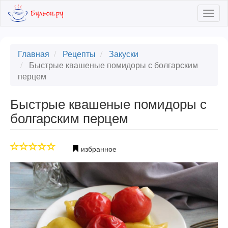
Skip
Togg
to
navig
main
content
Главная
Рецепты
Закуски
Быстрые квашеные помидоры с болгарским
перцем
Быстрые квашеные помидоры с
болгарским перцем
избранное