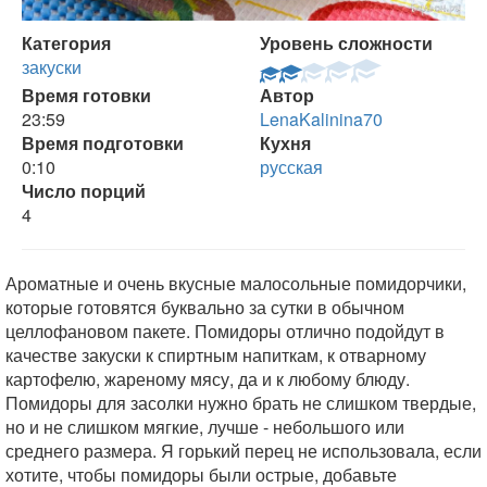
Категория
Уровень сложности
закуски
Время готовки
Автор
23:59
LenaKalinina70
Время подготовки
Кухня
0:10
русская
Число порций
4
Ароматные и очень вкусные малосольные помидорчики,
которые готовятся буквально за сутки в обычном
целлофановом пакете. Помидоры отлично подойдут в
качестве закуски к спиртным напиткам, к отварному
картофелю, жареному мясу, да и к любому блюду.
Помидоры для засолки нужно брать не слишком твердые,
но и не слишком мягкие, лучше - небольшого или
среднего размера. Я горький перец не использовала, если
хотите, чтобы помидоры были острые, добавьте