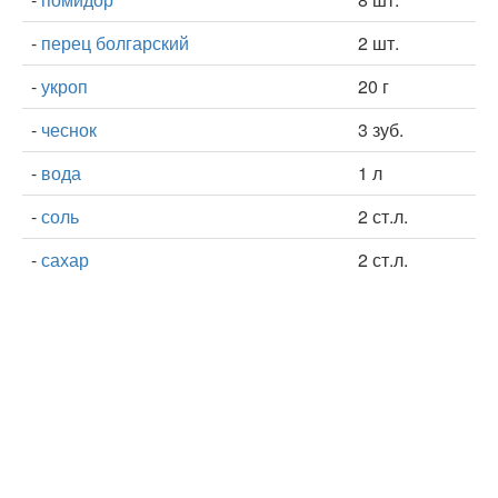
-
перец болгарский
2 шт.
-
укроп
20 г
-
чеснок
3 зуб.
-
вода
1 л
-
соль
2 ст.л.
-
сахар
2 ст.л.