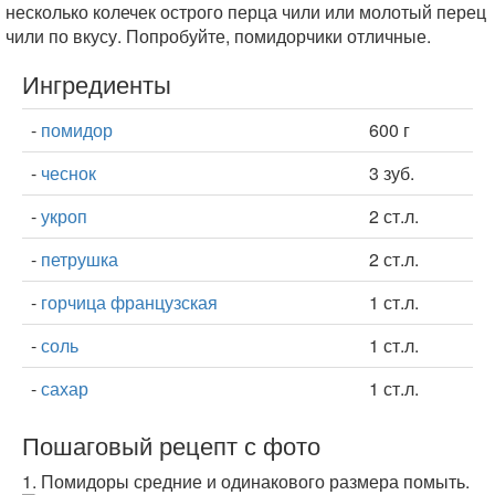
несколько колечек острого перца чили или молотый перец
чили по вкусу. Попробуйте, помидорчики отличные.
Ингредиенты
-
помидор
600 г
-
чеснок
3 зуб.
-
укроп
2 ст.л.
-
петрушка
2 ст.л.
-
горчица французская
1 ст.л.
-
соль
1 ст.л.
-
сахар
1 ст.л.
Пошаговый рецепт с фото
1.
Помидоры средние и одинакового размера помыть.