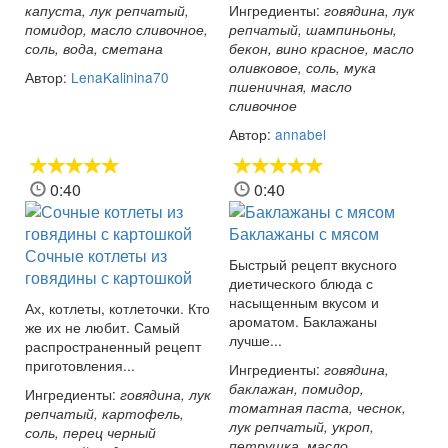
Ингредиенты:
капуста, лук репчатый,
говядина, лук
помидор, масло сливочное,
репчатый, шампиньоны,
соль, вода, сметана
бекон, вино красное, масло
оливковое, соль, мука
Автор:
LenaKalinina70
пшеничная, масло
сливочное
Автор:
annabel
0:40
0:40
Баклажаны с мясом
Сочные котлеты из
Быстрый рецепт вкусного
говядины с картошкой
диетического блюда с
насыщенным вкусом и
Ах, котлеты, котлеточки. Кто
ароматом. Баклажаны
же их не любит. Самый
лучше...
распространенный рецепт
приготовления...
Ингредиенты:
говядина,
баклажан, помидор,
Ингредиенты:
говядина, лук
томатная паста, чеснок,
репчатый, картофель,
лук репчатый, укроп,
соль, перец черный
петрушка, масло