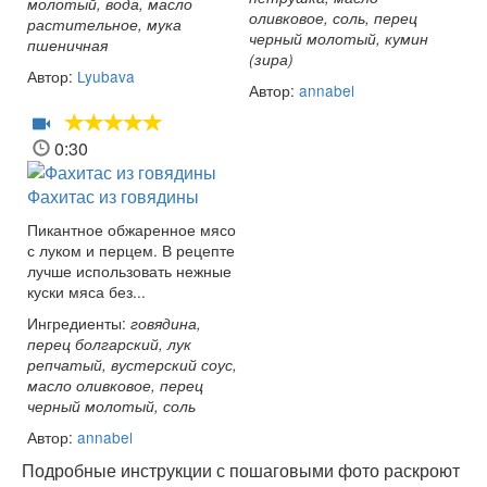
молотый, вода, масло
оливковое, соль, перец
растительное, мука
черный молотый, кумин
пшеничная
(зира)
Автор:
Lyubava
Автор:
annabel
0:30
Фахитас из говядины
Пикантное обжаренное мясо
с луком и перцем. В рецепте
лучше использовать нежные
куски мяса без...
Ингредиенты:
говядина,
перец болгарский, лук
репчатый, вустерский соус,
масло оливковое, перец
черный молотый, соль
Автор:
annabel
Подробные инструкции с пошаговыми фото раскроют