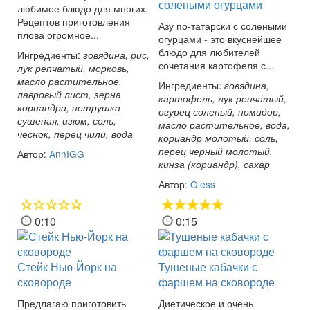
солеными огурцами
любимое блюдо для многих.
Рецептов приготовления
Азу по-татарски с солеными
плова огромное...
огурцами - это вкуснейшее
блюдо для любителей
Ингредиенты:
говядина, рис,
сочетания картофеля с...
лук репчатый, морковь,
масло растительное,
Ингредиенты:
говядина,
лавровый лист, зерна
картофель, лук репчатый,
кориандра, петрушка
огурец соленый, помидор,
сушеная, изюм, соль,
масло растительное, вода,
чеснок, перец чили, вода
кориандр молотый, соль,
перец черный молотый,
Автор:
AnnIGG
кинза (кориандр), сахар
Автор:
Oless
0:10
0:15
Стейк Нью-Йорк на
Тушеные кабачки с
сковороде
фаршем на сковороде
Предлагаю приготовить
Диетическое и очень