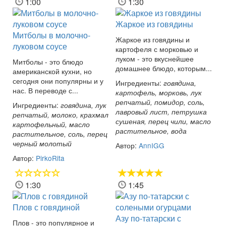
1:00
1:30
Жаркое из говядины
Митболы в молочно-
Жаркое из говядины и
луковом соусе
картофеля с морковью и
луком - это вкуснейшее
Митболы - это блюдо
домашнее блюдо, которым...
американской кухни, но
сегодня они популярны и у
Ингредиенты:
говядина,
нас. В переводе с...
картофель, морковь, лук
репчатый, помидор, соль,
Ингредиенты:
говядина, лук
лавровый лист, петрушка
репчатый, молоко, крахмал
сушеная, перец чили, масло
картофельный, масло
растительное, вода
растительное, соль, перец
черный молотый
Автор:
AnnIGG
Автор:
PirkoRita
1:30
1:45
Плов с говядиной
Азу по-татарски с
Плов - это популярное и