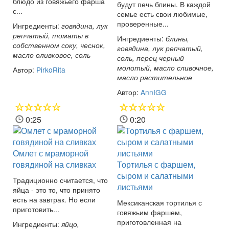
блюдо из говяжьего фарша
будут печь блины. В каждой
с...
семье есть свои любимые,
проверенные...
Ингредиенты:
говядина, лук
репчатый, томаты в
Ингредиенты:
блины,
собственном соку, чеснок,
говядина, лук репчатый,
масло оливковое, соль
соль, перец черный
молотый, масло сливочное,
Автор:
PirkoRita
масло растительное
Автор:
AnnIGG
0:25
0:20
Омлет с мраморной
говядиной на сливках
Тортилья с фаршем,
сыром и салатными
Традиционно считается, что
листьями
яйца - это то, что принято
есть на завтрак. Но если
Мексиканская тортилья с
приготовить...
говяжьим фаршем,
приготовленная на
Ингредиенты:
яйцо,