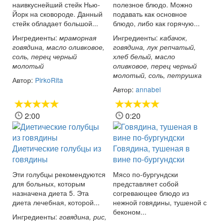
наивкуснейший стейк Нью-
полезное блюдо. Можно
Йорк на сковороде. Данный
подавать как основное
стейк обладает большой...
блюдо, либо как горячую...
Ингредиенты:
Ингредиенты:
мраморная
кабачок,
говядина, масло оливковое,
говядина, лук репчатый,
соль, перец черный
хлеб белый, масло
молотый
оливковое, перец черный
молотый, соль, петрушка
Автор:
PirkoRita
Автор:
annabel
2:00
0:20
Диетические голубцы из
Говядина, тушеная в
говядины
вине по-бургундски
Эти голубцы рекомендуются
Мясо по-бургундски
для больных, которым
представляет собой
назначена диета 5. Эта
согревающее блюдо из
диета лечебная, которой...
нежной говядины, тушеной с
беконом...
Ингредиенты:
говядина, рис,