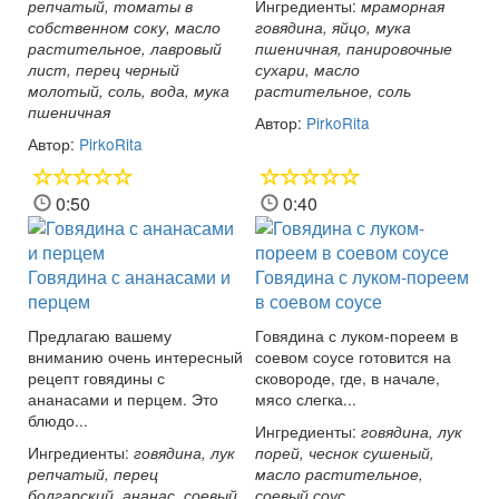
Ингредиенты:
репчатый, томаты в
мраморная
собственном соку, масло
говядина, яйцо, мука
растительное, лавровый
пшеничная, панировочные
лист, перец черный
сухари, масло
молотый, соль, вода, мука
растительное, соль
пшеничная
Автор:
PirkoRita
Автор:
PirkoRita
0:50
0:40
Говядина с ананасами и
Говядина с луком-пореем
перцем
в соевом соусе
Предлагаю вашему
Говядина с луком-пореем в
вниманию очень интересный
соевом соусе готовится на
рецепт говядины с
сковороде, где, в начале,
ананасами и перцем. Это
мясо слегка...
блюдо...
Ингредиенты:
говядина, лук
Ингредиенты:
говядина, лук
порей, чеснок сушеный,
репчатый, перец
масло растительное,
болгарский, ананас, соевый
соевый соус