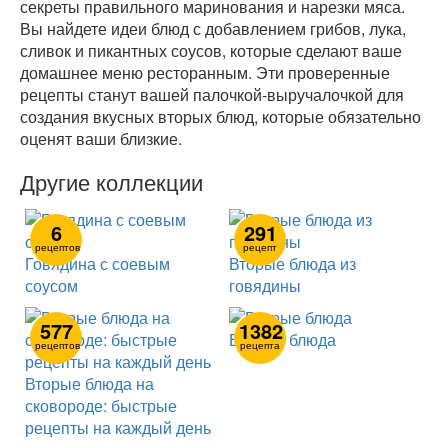
секреты правильного маринования и нарезки мяса.
Вы найдете идеи блюд с добавлением грибов, лука,
сливок и пикантных соусов, которые сделают ваше
домашнее меню ресторанным. Эти проверенные
рецепты станут вашей палочкой-выручалочкой для
создания вкусных вторых блюд, которые обязательно
оценят ваши близкие.
Другие коллекции
6
291
рецептов
рецепт
Говядина с соевым
Вторые блюда из
соусом
говядины
577
1382
Вторые блюда
рецептов
рецепта
Вторые блюда на
сковороде: быстрые
рецепты на каждый день