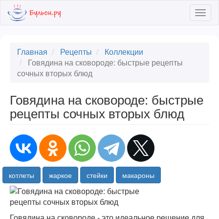
Skip
Togg
to
navig
main
content
Главная
Рецепты
Коллекции
Говядина на сковороде: быстрые рецепты
сочных вторых блюд
Говядина на сковороде: быстрые
рецепты сочных вторых блюд
котлеты
жаркое
стейки
макароны
Говядина на сковороде - это идеальное решение для