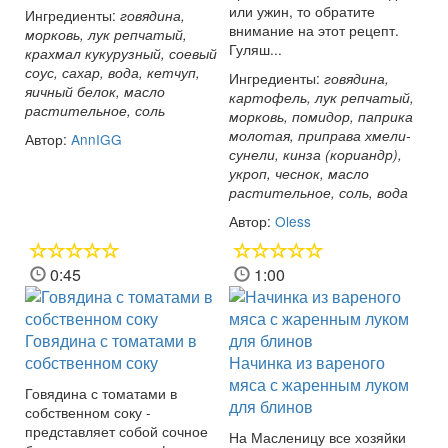
или ужин, то обратите
Ингредиенты:
говядина,
внимание на этот рецепт.
морковь, лук репчатый,
Гуляш...
крахмал кукурузный, соевый
соус, сахар, вода, кетчуп,
Ингредиенты:
говядина,
яичный белок, масло
картофель, лук репчатый,
растительное, соль
морковь, помидор, паприка
молотая, приправа хмели-
Автор:
AnnIGG
сунели, кинза (кориандр),
укроп, чеснок, масло
растительное, соль, вода
Автор:
Oless
0:45
1:00
Говядина с томатами в
собственном соку
Начинка из вареного
мяса с жаренным луком
Говядина с томатами в
для блинов
собственном соку -
представляет собой сочное
На Масленицу все хозяйки