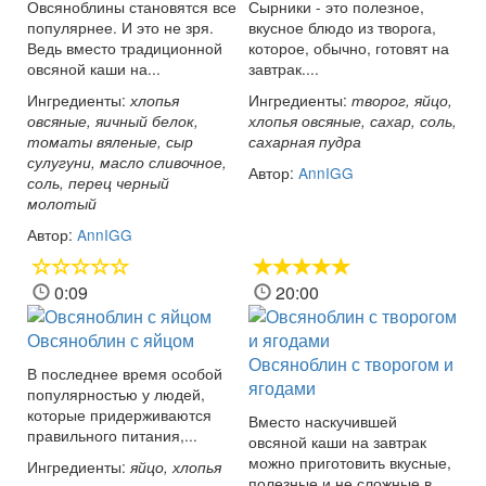
Овсяноблины становятся все
Сырники - это полезное,
популярнее. И это не зря.
вкусное блюдо из творога,
Ведь вместо традиционной
которое, обычно, готовят на
овсяной каши на...
завтрак....
Ингредиенты:
Ингредиенты:
хлопья
творог, яйцо,
овсяные, яичный белок,
хлопья овсяные, сахар, соль,
томаты вяленые, сыр
сахарная пудра
сулугуни, масло сливочное,
Автор:
AnnIGG
соль, перец черный
молотый
Автор:
AnnIGG
0:09
20:00
Овсяноблин с яйцом
Овсяноблин с творогом и
В последнее время особой
ягодами
популярностью у людей,
которые придерживаются
Вместо наскучившей
правильного питания,...
овсяной каши на завтрак
можно приготовить вкусные,
Ингредиенты:
яйцо, хлопья
полезные и не сложные в...