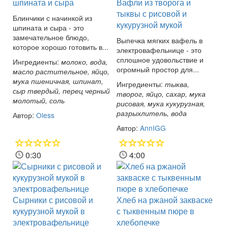
шпината и сыра
Вафли из творога и
тыквы с рисовой и
Блинчики с начинкой из
кукурузной мукой
шпината и сыра - это
замечательное блюдо,
Выпечка мягких вафель в
которое хорошо готовить в...
электровафельнице - это
сплошное удовольствие и
Ингредиенты:
молоко, вода,
огромный простор для...
масло растительное, яйцо,
мука пшеничная, шпинат,
Ингредиенты:
тыква,
сыр твердый, перец черный
творог, яйцо, сахар, мука
молотый, соль
рисовая, мука кукурузная,
разрыхлитель, вода
Автор:
Oless
Автор:
AnnIGG
0:30
4:00
Сырники с рисовой и
Хлеб на ржаной закваске
кукурузной мукой в
с тыквенным пюре в
электровафельнице
хлебопечке