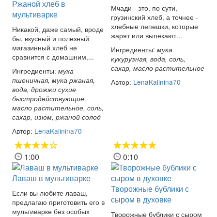
Ржаной хлеб в
Мчади - это, по сути,
мультиварке
грузинский хлеб, а точнее -
хлебные лепешки, которые
Никакой, даже самый, вроде
жарят или выпекают...
бы, вкусный и полезный
магазинный хлеб не
Ингредиенты:
мука
сравнится с домашним,...
кукурузная, вода, соль,
сахар, масло растительное
Ингредиенты:
мука
пшеничная, мука ржаная,
Автор:
LenaKalinina70
вода, дрожжи сухие
быстродействующие,
масло растительное, соль,
сахар, изюм, ржаной солод
Автор:
LenaKalinina70
1:00
0:10
Лаваш в мультиварке
Творожные бублики с
Если вы любите лаваш,
сыром в духовке
предлагаю приготовить его в
мультиварке без особых
Творожные бублики с сыром