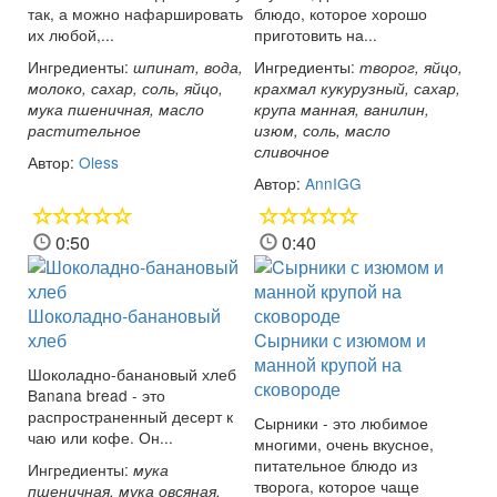
так, а можно нафаршировать
блюдо, которое хорошо
их любой,...
приготовить на...
Ингредиенты:
Ингредиенты:
шпинат, вода,
творог, яйцо,
молоко, сахар, соль, яйцо,
крахмал кукурузный, сахар,
мука пшеничная, масло
крупа манная, ванилин,
растительное
изюм, соль, масло
сливочное
Автор:
Oless
Автор:
AnnIGG
0:50
0:40
Шоколадно-банановый
хлеб
Cырники с изюмом и
манной крупой на
Шоколадно-банановый хлеб
сковороде
Banana bread - это
распространенный десерт к
Сырники - это любимое
чаю или кофе. Он...
многими, очень вкусное,
питательное блюдо из
Ингредиенты:
мука
творога, которое чаще
пшеничная, мука овсяная,