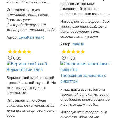
хлопот. Этот лаваш не...
превзошли все мои
ожидания. Это что-то
Ингредиенты:
мука
невероятное, они какие-то...
пшеничная, соль, сахар,
дрожжи сухие
Ингредиенты:
творог, яйцо,
быстродействующие,
укроп, сыр твердый, мука
масло растительное, вода
цельнозерновая, соль,
семена льна, кунжут
Автор:
LenaKalinina70
Автор:
Natalia
0:35
1:00
Вермонтский хлеб
Творожная запеканка с
Вермонтский хлеб он такой
рикоттой
простой и такой вкусный. На
мой взгляд это один из
У нас дома все любители
несложных...
творожной запеканки. Было
опробовано много рецептов
Ингредиенты:
хлебная
и вот методом проб...
закваска, мука пшеничная,
мука цельнозерновая, соль,
Ингредиенты:
творог, сыр
вода
рикотта, яйцо, сахар