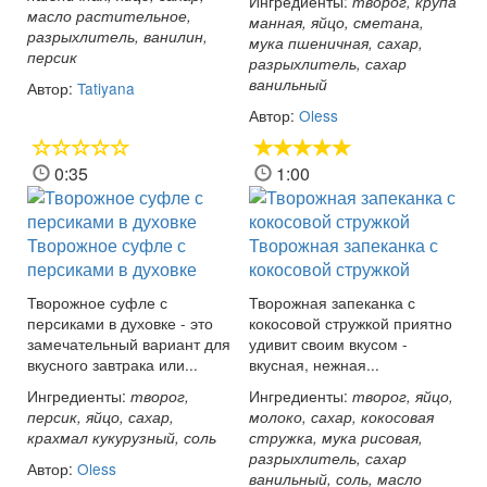
Ингредиенты:
творог, крупа
масло растительное,
манная, яйцо, сметана,
разрыхлитель, ванилин,
мука пшеничная, сахар,
персик
разрыхлитель, сахар
ванильный
Автор:
Tatiyana
Автор:
Oless
0:35
1:00
Творожное суфле с
Творожная запеканка с
персиками в духовке
кокосовой стружкой
Творожное суфле с
Творожная запеканка с
персиками в духовке - это
кокосовой стружкой приятно
замечательный вариант для
удивит своим вкусом -
вкусного завтрака или...
вкусная, нежная...
Ингредиенты:
Ингредиенты:
творог,
творог, яйцо,
персик, яйцо, сахар,
молоко, сахар, кокосовая
крахмал кукурузный, соль
стружка, мука рисовая,
разрыхлитель, сахар
Автор:
Oless
ванильный, соль, масло