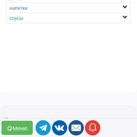
напитки
соусы
Мы в соцсетях
vkontakte
😋Меню
telegram