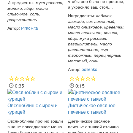
чтобы оно было не простым,
Ингредиенты:
мука рисовая,
а украсило ваш стол,...
молоко, яйцо, масло
сливочное, соль,
Ингредиенты:
кабачок,
разрыхлитель
авокадо, сок лимонный,
масло оливковое, креветки,
Автор:
PirkoRita
масло сливочное, чеснок,
яйцо, мука рисовая,
разрыхлитель, масло
растительное, сыр
творожный, перец черный
молотый, соль
Автор:
polienko
0:35
0:15
Овсяноблин с сыром и
Диетическое овсяное
курицей
печенье с тыквой
Овсяноблины прочно вошли
Диетическое овсяное
в наше повседневное меню.
печенье с тыквой отлично
Такие блины можно подать с
подойдет когда вы хотите