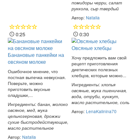
помидоры черри, салат
руккола, сыр твердый
Автор:
Natalia
0:25
0:30
Овсяные хлебцы
Банановые панкейки на
Хочу предложить вам свой
овсяном молоке
рецепт приготовления
диетических полезных
Ошибочное мнение, что
хлебцов, которые можно...
постная выпечка невкусная.
Поверьте, можно
Ингредиенты:
хлопья
приготовить вкусные
овсяные, мука пшеничная,
оладушки,...
вода, отруби, кунжут,
масло растительное, соль
Ингредиенты:
банан, молоко
овсяное, мед, мука
Автор:
LenaKalinina70
цельнозерновая, дрожжи
сухие быстродействующие,
масло растительное
Автор:
Natalia