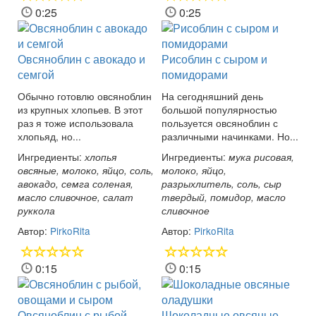
0:25
0:25
Овсяноблин с авокадо и
Рисоблин с сыром и
семгой
помидорами
Обычно готовлю овсяноблин
На сегодняшний день
из крупных хлопьев. В этот
большой популярностью
раз я тоже использовала
пользуется овсяноблин с
хлопьяд, но...
различными начинками. Но...
Ингредиенты:
Ингредиенты:
хлопья
мука рисовая,
овсяные, молоко, яйцо, соль,
молоко, яйцо,
авокадо, семга соленая,
разрыхлитель, соль, сыр
масло сливочное, салат
твердый, помидор, масло
руккола
сливочное
Автор:
PirkoRita
Автор:
PirkoRita
0:15
0:15
Овсяноблин с рыбой,
Шоколадные овсяные