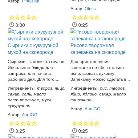
Автор:
PirkoRita
Автор:
Oless
0:30
0:25
Сырники с кукурузной
Рисово-творожная
мукой на сковороде
запеканка на сковороде
Сырники - как же это вкусно!
Для приготовления
Идеальное блюдо для
запеканки не обязательно
завтрака, для начала
использовать духовку.
рабочего дня. Для того,...
Запеканку можно сделать в...
Ингредиенты:
Ингредиенты:
творог, яйцо,
рис, творог,
сахар, соль, масло
яйцо, яблоко, сахар, масло
растительное, мука
сливочное
кукурузная
Автор:
AnnIGG
Автор:
AnnIGG
0:25
0:25