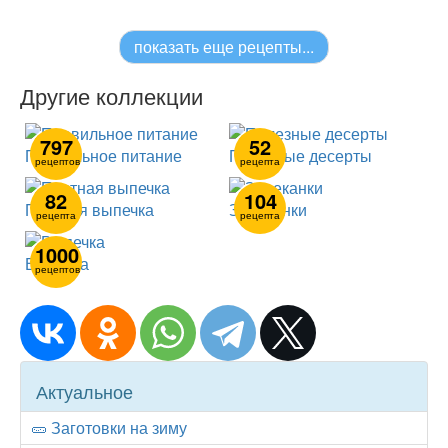
показать еще рецепты...
Другие коллекции
797
52
Правильное питание
Полезные десерты
рецептов
рецепта
82
104
Постная выпечка
Запеканки
рецепта
рецепта
1000
Выпечка
рецептов
Collection
Актуальное
navigator
🥒 Заготовки на зиму