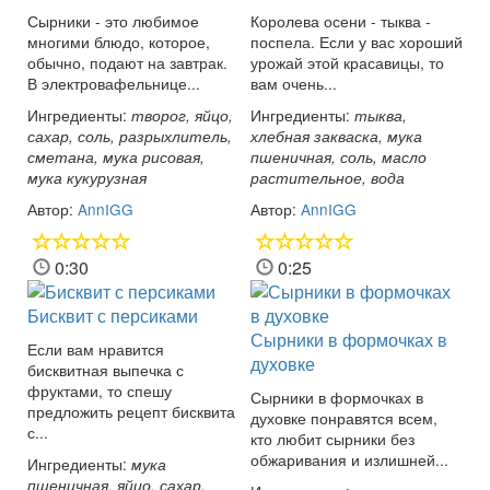
Сырники - это любимое
Королева осени - тыква -
многими блюдо, которое,
поспела. Если у вас хороший
обычно, подают на завтрак.
урожай этой красавицы, то
В электровафельнице...
вам очень...
Ингредиенты:
Ингредиенты:
творог, яйцо,
тыква,
сахар, соль, разрыхлитель,
хлебная закваска, мука
сметана, мука рисовая,
пшеничная, соль, масло
мука кукурузная
растительное, вода
Автор:
AnnIGG
Автор:
AnnIGG
0:30
0:25
Бисквит с персиками
Сырники в формочках в
Если вам нравится
духовке
бисквитная выпечка с
фруктами, то спешу
Сырники в формочках в
предложить рецепт бисквита
духовке понравятся всем,
с...
кто любит сырники без
обжаривания и излишней...
Ингредиенты:
мука
пшеничная, яйцо, сахар,