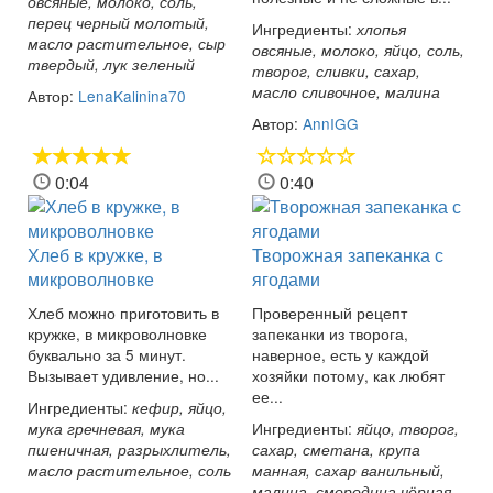
овсяные, молоко, соль,
перец черный молотый,
Ингредиенты:
хлопья
масло растительное, сыр
овсяные, молоко, яйцо, соль,
твердый, лук зеленый
творог, сливки, сахар,
масло сливочное, малина
Автор:
LenaKalinina70
Автор:
AnnIGG
0:04
0:40
Хлеб в кружке, в
Творожная запеканка с
микроволновке
ягодами
Хлеб можно приготовить в
Проверенный рецепт
кружке, в микроволновке
запеканки из творога,
буквально за 5 минут.
наверное, есть у каждой
Вызывает удивление, но...
хозяйки потому, как любят
ее...
Ингредиенты:
кефир, яйцо,
Ингредиенты:
мука гречневая, мука
яйцо, творог,
пшеничная, разрыхлитель,
сахар, сметана, крупа
масло растительное, соль
манная, сахар ванильный,
малина, смородина чёрная,