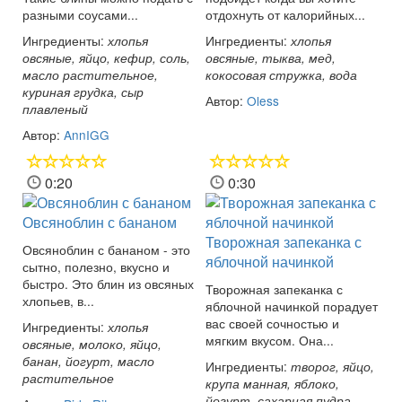
разными соусами...
отдохнуть от калорийных...
Ингредиенты:
Ингредиенты:
хлопья
хлопья
овсяные, яйцо, кефир, соль,
овсяные, тыква, мед,
масло растительное,
кокосовая стружка, вода
куриная грудка, сыр
Автор:
Oless
плавленый
Автор:
AnnIGG
0:20
0:30
Овсяноблин с бананом
Творожная запеканка с
Овсяноблин с бананом - это
яблочной начинкой
сытно, полезно, вкусно и
быстро. Это блин из овсяных
Творожная запеканка с
хлопьев, в...
яблочной начинкой порадует
вас своей сочностью и
Ингредиенты:
хлопья
мягким вкусом. Она...
овсяные, молоко, яйцо,
банан, йогурт, масло
Ингредиенты:
творог, яйцо,
растительное
крупа манная, яблоко,
йогурт, сахарная пудра