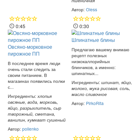
пшеничная
Автор:
Oless
0:45
0:30
Шпинатные блины
Овсяно-морковное
Предлагаю вашему внимаю
пирожное ПП
рецепт полезных
низкокаллорийных
В последнее время люди
блинчиков, а именно:
очень стали следить за
шпинатных...
своим питанием. В
магазинах появились полки
Ингредиенты:
шпинат, яйцо,
с...
молоко, мука рисовая, соль,
масло сливочное
Ингредиенты:
хлопья
овсяные, вода, морковь,
Автор:
PirkoRita
яйцо, разрыхлитель, сыр
творожный, сметана,
ванилин, кумкват сушеный
Автор:
polienko